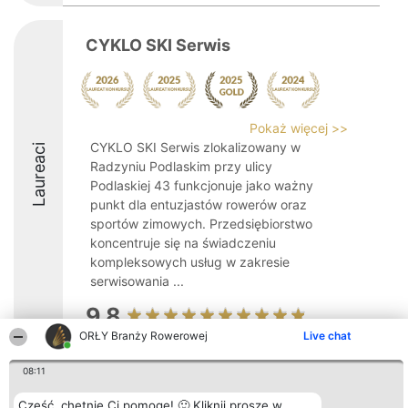
CYKLO SKI Serwis
Pokaż więcej >>
CYKLO SKI Serwis zlokalizowany w
Laureaci
Radzyniu Podlaskim przy ulicy
Podlaskiej 43 funkcjonuje jako ważny
punkt dla entuzjastów rowerów oraz
sportów zimowych. Przedsiębiorstwo
koncentruje się na świadczeniu
kompleksowych usług w zakresie
serwisowania ...
9.8
ORŁY Branży Rowerowej
Live chat
08:11
Organizator plebiscytu
Plebiscyt
Kontakt
Bright Side Solutions sp. z o.
Laureaci
Kontakt
Cześć, chętnie Ci pomogę! 🙂 Kliknij proszę w
o. sp. k.
Lista