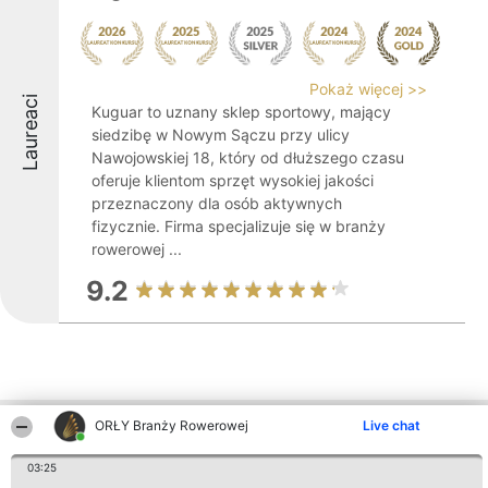
Pokaż więcej >>
Laureaci
Kuguar to uznany sklep sportowy, mający
siedzibę w Nowym Sączu przy ulicy
Nawojowskiej 18, który od dłuższego czasu
oferuje klientom sprzęt wysokiej jakości
przeznaczony dla osób aktywnych
fizycznie. Firma specjalizuje się w branży
rowerowej ...
9.2
ORŁY Branży Rowerowej
Live chat
Inne firmy z województwa
03:25