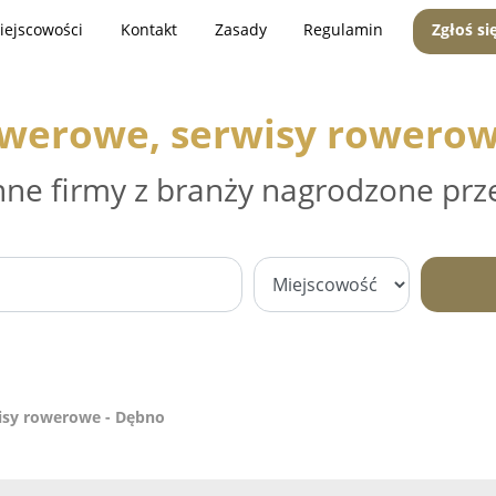
iejscowości
Kontakt
Zasady
Regulamin
Zgłoś si
owerowe, serwisy rowerow
nne firmy z branży nagrodzone prz
isy rowerowe - Dębno