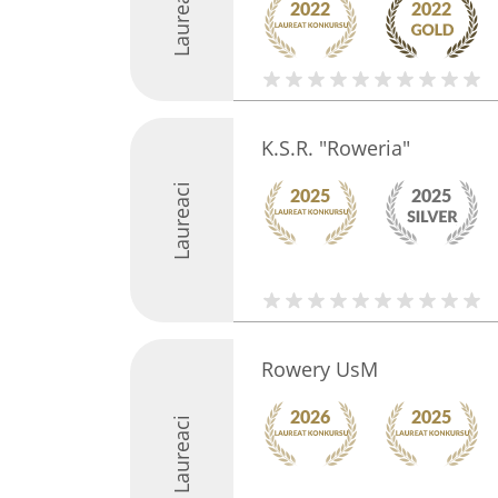
Laureaci
K.S.R. "Roweria"
Laureaci
Rowery UsM
Laureaci