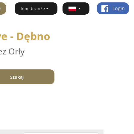
ę
Login
Inne branże
e - Dębno
ez Orły
Szukaj