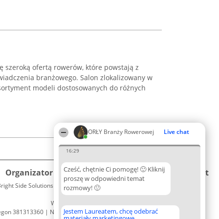
ę szeroką ofertą rowerów, które powstają z
wiadczenia branżowego. Salon zlokalizowany w
asortyment modeli dostosowanych do różnych
ORŁY Branży Rowerowej
Live chat
16:29
Cześć, chętnie Ci pomogę! 🙂 Kliknij
Organizator plebiscytu
Plebiscyt
Kontakt
proszę w odpowiedni temat
right Side Solutions sp. z o. o. sp. k.
Laureaci
rozmowy! 🙂
Kontakt
ul. Ruska 22
Lista
Wrocław 50-079
wszystkich
Jestem Laureatem, chcę odebrać
egon 381313360 | NIP 8943132676
Laureatów
materiały marketingowe