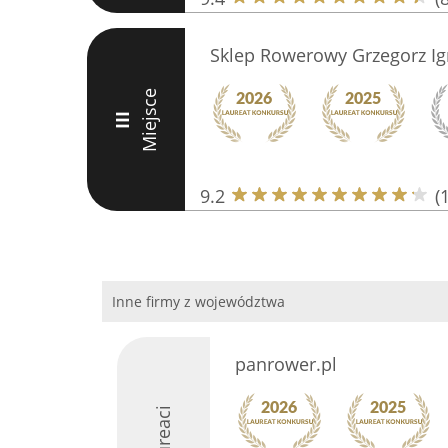
Sklep Rowerowy Grzegorz Ig
Miejsce
III
9.2
(
Inne firmy z województwa
panrower.pl
Laureaci