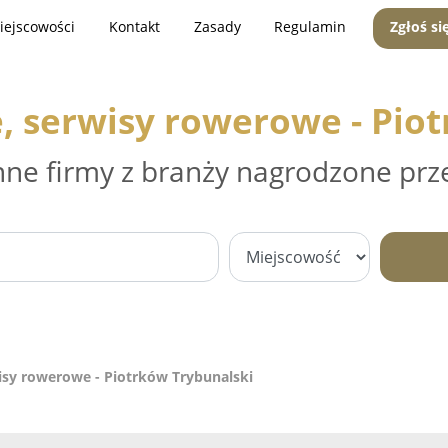
iejscowości
Kontakt
Zasady
Regulamin
Zgłoś si
, serwisy rowerowe - Piot
nne firmy z branży nagrodzone prz
isy rowerowe - Piotrków Trybunalski