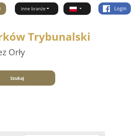
ę
Login
Inne branże
rków Trybunalski
ez Orły
Szukaj