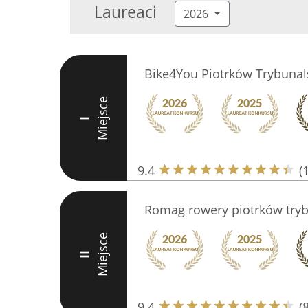
Laureaci
2026
Bike4You Piotrków Trybunal
Miejsce
I
9.4
(
Romag rowery piotrków tryb
Miejsce
II
9.4
(