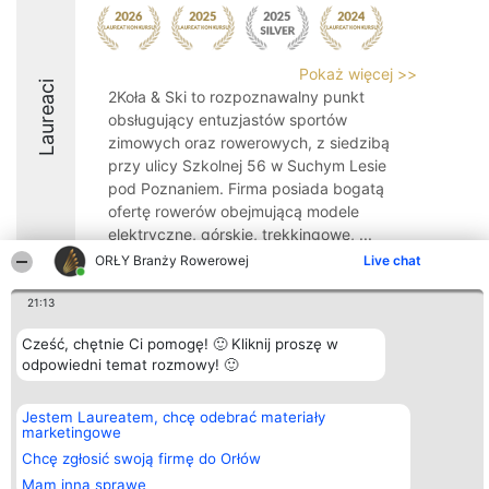
Pokaż więcej >>
Laureaci
2Koła & Ski to rozpoznawalny punkt
obsługujący entuzjastów sportów
zimowych oraz rowerowych, z siedzibą
przy ulicy Szkolnej 56 w Suchym Lesie
pod Poznaniem. Firma posiada bogatą
ofertę rowerów obejmującą modele
elektryczne, górskie, trekkingowe, ...
ORŁY Branży Rowerowej
Live chat
9.2
21:13
Cześć, chętnie Ci pomogę! 🙂 Kliknij proszę w
Organizator plebiscytu
Plebiscyt
Kontakt
odpowiedni temat rozmowy! 🙂
Bright Side Solutions sp. z o.
Laureaci
Kontakt
o. sp. k.
Lista
ul. Ruska 22
wszystkich
Jestem Laureatem, chcę odebrać materiały
Wrocław 50-079
Laureatów
marketingowe
KRS 0000749100 | Regon
Zasady
381313360 | NIP 8943132676
Regulamin
Chcę zgłosić swoją firmę do Orłów
+48 508 492 400
Polityka
Mam inną sprawę
Prywatności