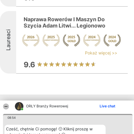
Naprawa Rowerów I Maszyn Do
Szycia Adam Litwi... Legionowo
Laureaci
Pokaż więcej >>
9.6
Inne firmy z województwa
ORŁY Branży Rowerowej
Live chat
08:54
Organizator plebiscytu
Plebiscyt
Kontakt
Cześć, chętnie Ci pomogę! 🙂 Kliknij proszę w
Bright Side Solutions sp. z o.
Laureaci
Kontakt
o. sp. k.
Lista