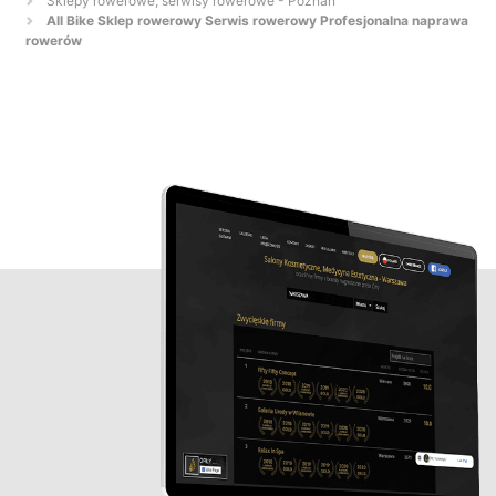
Sklepy rowerowe, serwisy rowerowe - Poznań
All Bike Sklep rowerowy Serwis rowerowy Profesjonalna naprawa
rowerów