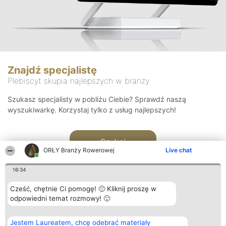
Znajdź specjalistę
Plebiscyt skupia najlepszych w branży
Szukasz specjalisty w pobliżu Ciebie? Sprawdź naszą
wyszukiwarkę. Korzystaj tylko z usług najlepszych!
Szukaj
ORŁY Branży Rowerowej
Live chat
16:34
Cześć, chętnie Ci pomogę! 🙂 Kliknij proszę w
odpowiedni temat rozmowy! 🙂
Organizator plebiscytu
Plebiscyt
Kontakt
Jestem Laureatem, chcę odebrać materiały
Bright Side Solutions sp. z o.
Laureaci
Kontakt