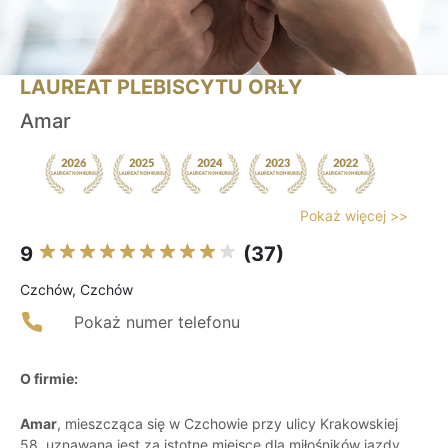
LAUREAT PLEBISCYTU ORŁY
Amar
Pokaż więcej >>
9
(37)
Czchów, Czchów
Pokaż numer telefonu
O firmie:
Amar
, mieszcząca się w Czchowie przy ulicy Krakowskiej
58, uznawana jest za istotne miejsce dla miłośników jazdy