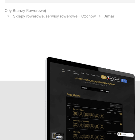
Orły Branży Rowerowej
Sklepy rowerowe, serwisy rowerowe - Czchów
Amar