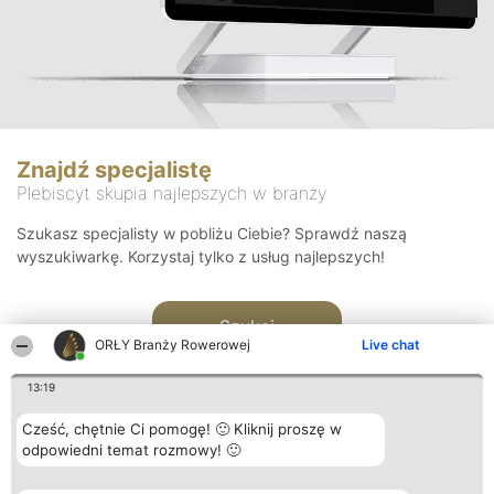
Znajdź specjalistę
Plebiscyt skupia najlepszych w branży
Szukasz specjalisty w pobliżu Ciebie? Sprawdź naszą
wyszukiwarkę. Korzystaj tylko z usług najlepszych!
Szukaj
ORŁY Branży Rowerowej
Live chat
13:19
Cześć, chętnie Ci pomogę! 🙂 Kliknij proszę w
odpowiedni temat rozmowy! 🙂
Organizator plebiscytu
Plebiscyt
Kontakt