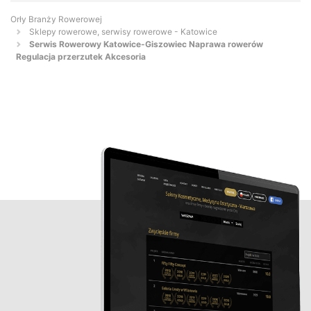
Orły Branży Rowerowej
Sklepy rowerowe, serwisy rowerowe - Katowice
Serwis Rowerowy Katowice-Giszowiec Naprawa rowerów
Regulacja przerzutek Akcesoria