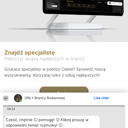
Znajdź specjalistę
Plebiscyt skupia najlepszych w branży
Szukasz specjalisty w pobliżu Ciebie? Sprawdź naszą
wyszukiwarkę. Korzystaj tylko z usług najlepszych!
Szukaj
ORŁY Branży Rowerowej
Live chat
09:24
Cześć, chętnie Ci pomogę! 🙂 Kliknij proszę w
odpowiedni temat rozmowy! 🙂