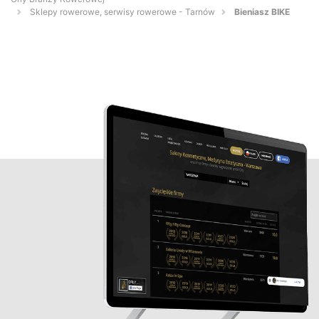
Sklepy rowerowe, serwisy rowerowe - Tarnów
Bieniasz BIKE