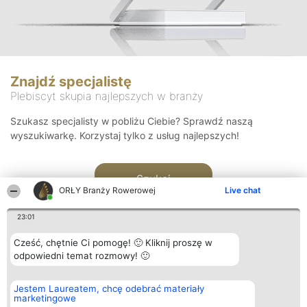
Znajdź specjalistę
Plebiscyt skupia najlepszych w branży
Szukasz specjalisty w pobliżu Ciebie? Sprawdź naszą
wyszukiwarkę. Korzystaj tylko z usług najlepszych!
Szukaj
ORŁY Branży Rowerowej
Live chat
23:01
Cześć, chętnie Ci pomogę! 🙂 Kliknij proszę w
odpowiedni temat rozmowy! 🙂
Organizator plebiscytu
Plebiscyt
Kontakt
Jestem Laureatem, chcę odebrać materiały
Bright Side Solutions sp. z o.
Laureaci
Kontakt
marketingowe
o. sp. k.
Lista