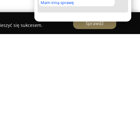
Mam inną sprawę
Sprawdź
ieszyć się sukcesem.
ynku rowerowym od 2004 roku, lokalizując się
irma skupia się na dostarczaniu szerokiego
jastów jazdy na rowerze, zarówno tych
ośladami, jak i dla doświadczonych rowerzystów.
muje sprzedaż nowych rowerów o różnorodnym
cięce, młodzieżowe, miejskie, składane, a także
 MTB oraz szosowe typu gravel. Równocześnie