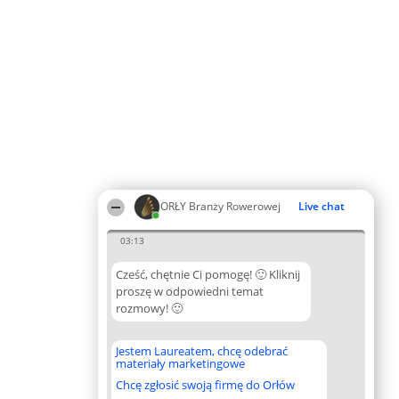
ORŁY Branży Rowerowej
Live chat
03:13
Cześć, chętnie Ci pomogę! 🙂 Kliknij
proszę w odpowiedni temat
rozmowy! 🙂
Jestem Laureatem, chcę odebrać
materiały marketingowe
Chcę zgłosić swoją firmę do Orłów