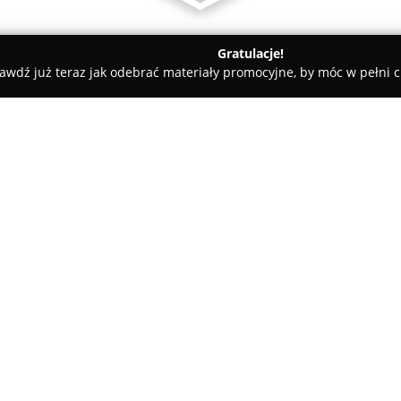
Gratulacje!
awdź już teraz jak odebrać materiały promocyjne, by móc w pełni c
sy rowerowe - Poznań
Bikland Poznań
O firmie:
Bikland
z Poznania działa na r
przy Osiedlu Piastowskim 74. F
wachlarza rozwiązań dla entuz
zaczynających przygodę z jedn
Pokaż więcej >>
Oferta przedsiębiorstwa obej
charakterze, w tym modele dzie
rowery crossowe, trekkingowe,