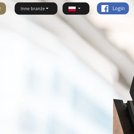
ę
Login
Inne branże