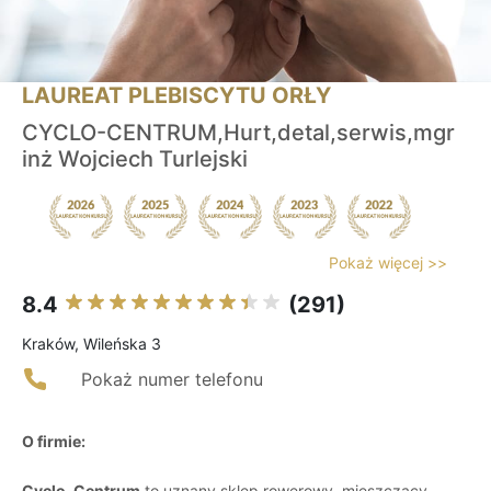
LAUREAT PLEBISCYTU ORŁY
CYCLO-CENTRUM,Hurt,detal,serwis,mgr
inż Wojciech Turlejski
Pokaż więcej >>
8.4
(291)
Kraków, Wileńska 3
Pokaż numer telefonu
O firmie:
Cyclo-Centrum
to uznany sklep rowerowy, mieszczący