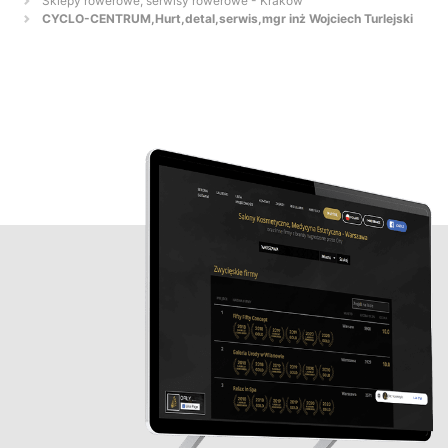
Sklepy rowerowe, serwisy rowerowe - Kraków
CYCLO-CENTRUM,Hurt,detal,serwis,mgr inż Wojciech Turlejski