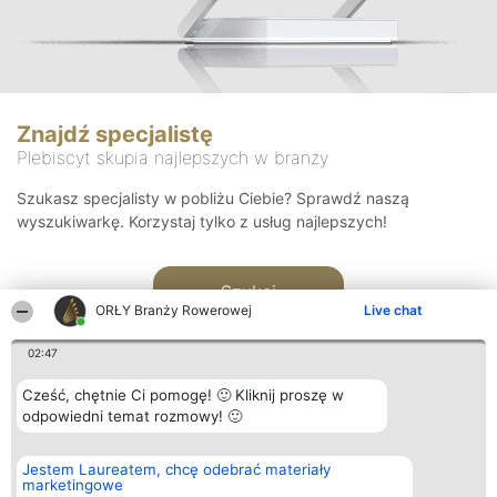
Znajdź specjalistę
Plebiscyt skupia najlepszych w branży
Szukasz specjalisty w pobliżu Ciebie? Sprawdź naszą
wyszukiwarkę. Korzystaj tylko z usług najlepszych!
Szukaj
ORŁY Branży Rowerowej
Live chat
02:47
Cześć, chętnie Ci pomogę! 🙂 Kliknij proszę w
odpowiedni temat rozmowy! 🙂
Organizator plebiscytu
Plebiscyt
Kontakt
Jestem Laureatem, chcę odebrać materiały
Bright Side Solutions sp. z o.
Laureaci
Kontakt
marketingowe
o. sp. k.
Lista