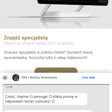
Znajdź specjalistę
Plebiscyt skupia najlepszych w branży
Szukasz specjalisty w pobliżu Ciebie? Sprawdź naszą
wyszukiwarkę. Korzystaj tylko z usług najlepszych!
Szukaj
ORŁY Branży Rowerowej
Live chat
17:31
Cześć, chętnie Ci pomogę! 🙂 Kliknij proszę w
odpowiedni temat rozmowy! 🙂
Organizator plebiscytu
Plebiscyt
Kontakt