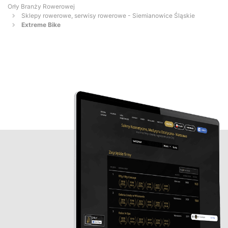
Orły Branży Rowerowej
Sklepy rowerowe, serwisy rowerowe - Siemianowice Śląskie
Extreme Bike