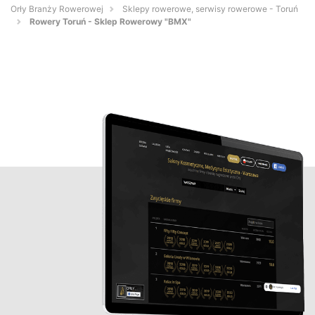
Orły Branży Rowerowej
Sklepy rowerowe, serwisy rowerowe - Toruń
Rowery Toruń - Sklep Rowerowy "BMX"