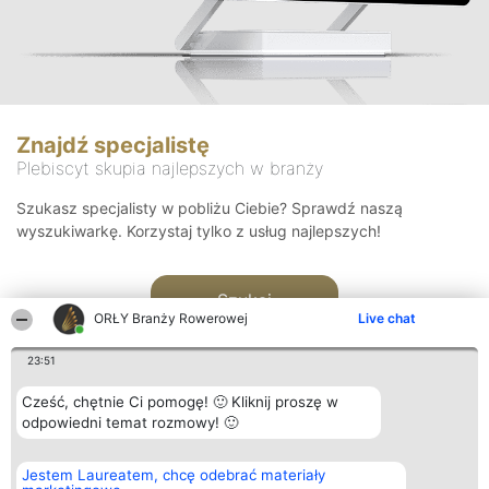
Znajdź specjalistę
Plebiscyt skupia najlepszych w branży
Szukasz specjalisty w pobliżu Ciebie? Sprawdź naszą
wyszukiwarkę. Korzystaj tylko z usług najlepszych!
Szukaj
ORŁY Branży Rowerowej
Live chat
23:51
Cześć, chętnie Ci pomogę! 🙂 Kliknij proszę w
odpowiedni temat rozmowy! 🙂
Organizator plebiscytu
Plebiscyt
Kontakt
Jestem Laureatem, chcę odebrać materiały
Bright Side Solutions sp. z o.
Laureaci
Kontakt