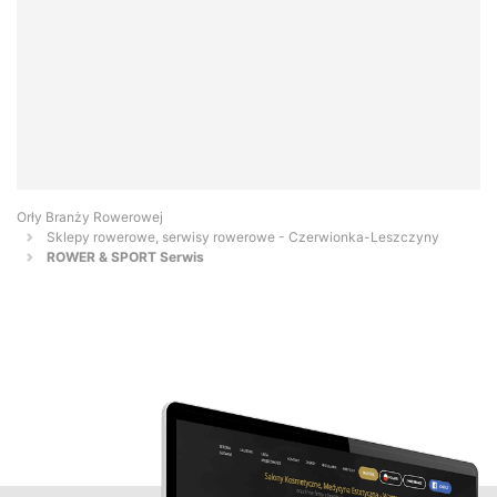
Orły Branży Rowerowej
Sklepy rowerowe, serwisy rowerowe - Czerwionka-Leszczyny
ROWER & SPORT Serwis