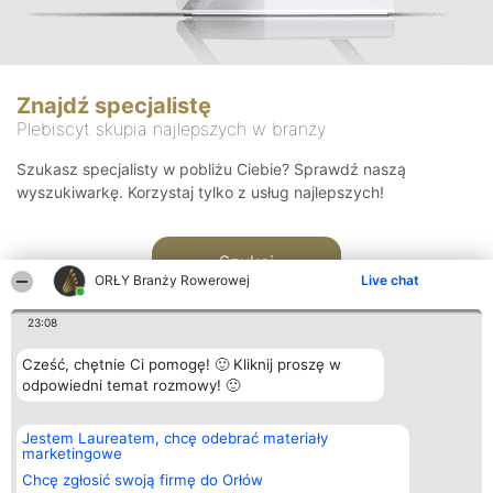
Znajdź specjalistę
Plebiscyt skupia najlepszych w branży
Szukasz specjalisty w pobliżu Ciebie? Sprawdź naszą
wyszukiwarkę. Korzystaj tylko z usług najlepszych!
Szukaj
ORŁY Branży Rowerowej
Live chat
23:08
Cześć, chętnie Ci pomogę! 🙂 Kliknij proszę w
odpowiedni temat rozmowy! 🙂
Organizator plebiscytu
Plebiscyt
Kontakt
Jestem Laureatem, chcę odebrać materiały
Bright Side Solutions sp. z o.
Laureaci
Kontakt
marketingowe
o. sp. k.
Lista
ul. Ruska 22
wszystkich
Chcę zgłosić swoją firmę do Orłów
Wrocław 50-079
Laureatów