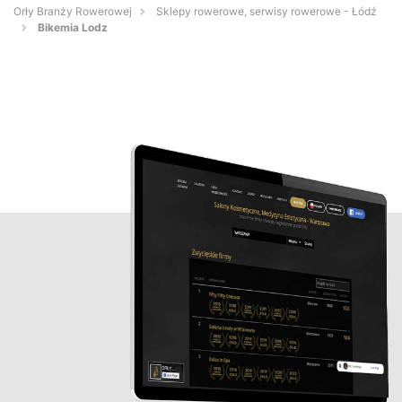
Orły Branży Rowerowej
Sklepy rowerowe, serwisy rowerowe - Łódź
Bikemia Lodz