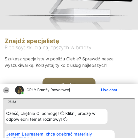
Znajdź specjalistę
Plebiscyt skupia najlepszych w branży
Szukasz specjalisty w pobliżu Ciebie? Sprawdź naszą
wyszukiwarkę. Korzystaj tylko z usług najlepszych!
Szukaj
ORŁY Branży Rowerowej
Live chat
07:53
Cześć, chętnie Ci pomogę! 🙂 Kliknij proszę w
odpowiedni temat rozmowy! 🙂
Organizator plebiscytu
Plebiscyt
Kontakt
Jestem Laureatem, chcę odebrać materiały
Bright Side Solutions sp. z o.
Laureaci
Kontakt