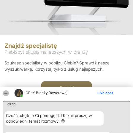
Znajdź specjalistę
Plebiscyt skupia najlepszych w branży
Szukasz specjalisty w pobliżu Ciebie? Sprawdź naszą
wyszukiwarkę. Korzystaj tylko z usług najlepszych!
Szukaj
ORŁY Branży Rowerowej
Live chat
09:30
Cześć, chętnie Ci pomogę! 🙂 Kliknij proszę w
odpowiedni temat rozmowy! 🙂
Organizator plebiscytu
Plebiscyt
Kontakt