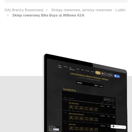
Orły Branży Rowerowej
Sklepy rowerowe, serwisy rowerowe - Lublin
Sklep rowerowy Bike Boys ul.Willowa 42A