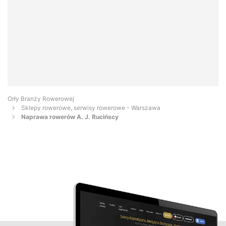
Orły Branży Rowerowej
Sklepy rowerowe, serwisy rowerowe - Warszawa
Naprawa rowerów A. J. Rucińscy