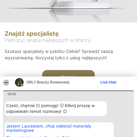
Znajdź specjalistę
Plebiscyt skupia najlepszych w branży
Szukasz specjalisty w pobliżu Ciebie? Sprawdź naszą
wyszukiwarkę. Korzystaj tylko z usług najlepszych!
Szukaj
ORŁY Branży Rowerowej
Live chat
03:20
Cześć, chętnie Ci pomogę! 🙂 Kliknij proszę w
odpowiedni temat rozmowy! 🙂
Organizator plebiscytu
Plebiscyt
Kontakt
Jestem Laureatem, chcę odebrać materiały
Bright Side Solutions sp. z o.
Laureaci
Kontakt
marketingowe
o. sp. k.
Lista
ul. Ruska 22
wszystkich