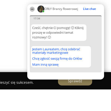
ORŁY Branży Rowerowej
Live chat
17:34
Cześć, chętnie Ci pomogę! 🙂 Kliknij
proszę w odpowiedni temat
rozmowy! 🙂
Jestem Laureatem, chcę odebrać
materiały marketingowe
Chcę zgłosić swoją firmę do Orłów
Mam inną sprawę
Sprawdź
ieszyć się sukcesem.