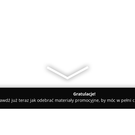
Gratulacje!
awdź już teraz jak odebrać materiały promocyjne, by móc w pełni c
y rowerowe - Oleśnica
Rowery i Akcesoria WALBI Oleśnica