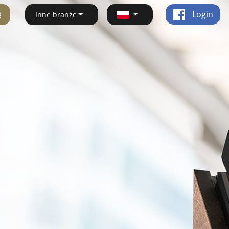
ę
Login
Inne branże