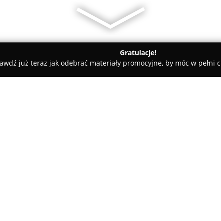
Gratulacje!
awdź już teraz jak odebrać materiały promocyjne, by móc w pełni c
sy rowerowe - Mikołów
Amigo-Bike
O firmie:
Amigo-Bike
to uznane przedsię
nieprzerwanie od 1995 roku na
rynku oraz zaangażowanie w tem
opinię solidnego partnera dla
Pokaż więcej >>
salonie dostępna jest rozbud
dziecięce, miejskie, crossowe, 