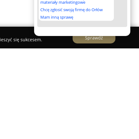
materiały marketingowe
Chcę zgłosić swoją firmę do Orłów
Mam inną sprawę
Sprawdź
ieszyć się sukcesem.
biorstwo działające w branży rowerowej
 terenie Mikołowa. Wieloletnia obecność na
atykę kolarstwa sprawiły, że firma zyskała
 entuzjastów jazdy na rowerze. W nowoczesnym
owana gama rowerów, obejmująca modele
trekkingowe, gravelowe, górskie (MTB) oraz