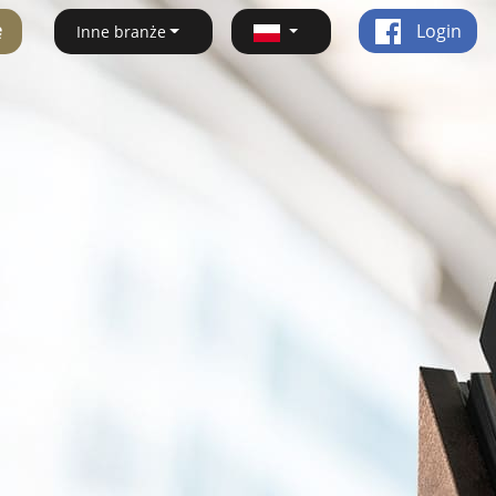
ę
Login
Inne branże