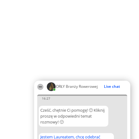
ORŁY Branży Rowerowej
Live chat
16:27
Cześć, chętnie Ci pomogę! 🙂 Kliknij
proszę w odpowiedni temat
rozmowy! 🙂
Jestem Laureatem, chcę odebrać