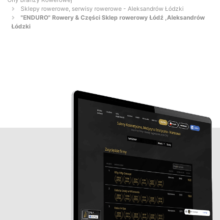
Sklepy rowerowe, serwisy rowerowe - Aleksandrów Łódzki
"ENDURO" Rowery & Części Sklep rowerowy Łódź ,Aleksandrów
Łódzki