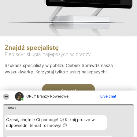
Znajdź specjalistę
Plebiscyt skupia najlepszych w branży
Szukasz specjalisty w pobliżu Ciebie? Sprawdź naszą
wyszukiwarkę. Korzystaj tylko z usług najlepszych!
Szukaj
ORŁY Branży Rowerowej
Live chat
18:43
Cześć, chętnie Ci pomogę! 🙂 Kliknij proszę w
odpowiedni temat rozmowy! 🙂
Organizator plebiscytu
Plebiscyt
Kontakt