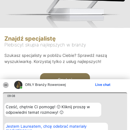
Znajdź specjalistę
Plebiscyt skupia najlepszych w branży
Szukasz specjalisty w pobliżu Ciebie? Sprawdź naszą
wyszukiwarkę. Korzystaj tylko z usług najlepszych!
Szukaj
ORŁY Branży Rowerowej
Live chat
09:08
Cześć, chętnie Ci pomogę! 🙂 Kliknij proszę w
odpowiedni temat rozmowy! 🙂
Organizator plebiscytu
Plebiscyt
Kontakt
Jestem Laureatem, chcę odebrać materiały
Bright Side Solutions sp. z o.
Laureaci
Kontakt