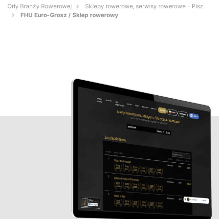
Orły Branży Rowerowej
Sklepy rowerowe, serwisy rowerowe - Pisz
FHU Euro-Grosz / Sklep rowerowy