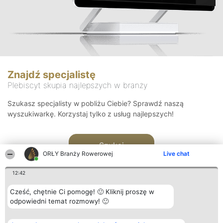
Znajdź specjalistę
Plebiscyt skupia najlepszych w branży
Szukasz specjalisty w pobliżu Ciebie? Sprawdź naszą
wyszukiwarkę. Korzystaj tylko z usług najlepszych!
Szukaj
ORŁY Branży Rowerowej
Live chat
12:42
Cześć, chętnie Ci pomogę! 🙂 Kliknij proszę w
odpowiedni temat rozmowy! 🙂
Organizator plebiscytu
Plebiscyt
Kontakt