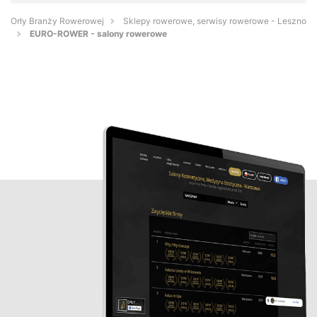
Orły Branży Rowerowej
Sklepy rowerowe, serwisy rowerowe - Leszno
EURO-ROWER - salony rowerowe