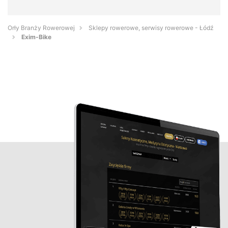
Orły Branży Rowerowej
Sklepy rowerowe, serwisy rowerowe - Łódź
Exim-Bike