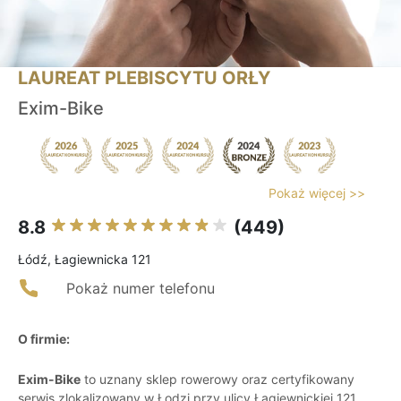
LAUREAT PLEBISCYTU ORŁY
Exim-Bike
Pokaż więcej >>
8.8
(449)
Łódź, Łagiewnicka 121
Pokaż numer telefonu
O firmie:
Exim-Bike
to uznany sklep rowerowy oraz certyfikowany
serwis zlokalizowany w Łodzi przy ulicy Łagiewnickiej 121.