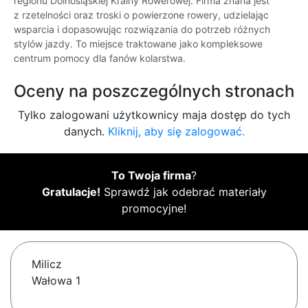
regionu Dolnośląskiej Krainy Rowerowej. Firma znana jest
z rzetelności oraz troski o powierzone rowery, udzielając
wsparcia i dopasowując rozwiązania do potrzeb różnych
stylów jazdy. To miejsce traktowane jako kompleksowe
centrum pomocy dla fanów kolarstwa.
Oceny na poszczególnych stronach
Tylko zalogowani użytkownicy maja dostęp do tych
danych.
Kliknij, aby się zalogować.
To Twoja firma
?
Gratulacje!
Sprawdź jak odebrać materiały
promocyjne!
Milicz
Wałowa 1