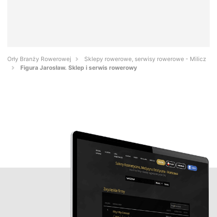
Orły Branży Rowerowej
Sklepy rowerowe, serwisy rowerowe - Milicz
Figura Jarosław. Sklep i serwis rowerowy