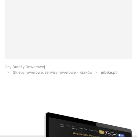
Orły Branży Rowerowej
Sklepy rowerowe, serwisy rowerowe - Kraków
mbike.pl