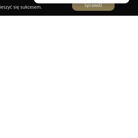
Sprawdź
ieszyć się sukcesem.
ący się przy ulicy Wojrowickiej 46a, działa w
j od 1998 roku, nieprzerwanie świadcząc
we. Bogate, ponad dwudziestoletnie
e skuteczne reagowanie na rosnące i zmienne
rowego. Oferta obejmuje szeroki wachlarz prac
ch napraw i przeglądów, przez smarowanie,
rowanie kół.
się licznymi szkoleniami w zakresie
nych producentów, takich jak Shimano, Avid,
korzysta z profesjonalnych narzędzi, co