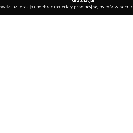
Gratulacje!
awdź już teraz jak odebrać materiały promocyjne, by móc w pełni c
sy rowerowe - Wrocław
Specrower Henryk Tokarski
O firmie:
Specrower
z Wrocławia, mieszcz
dziedzinie mechaniki rowerowe
specjalistyczne usługi serwiso
doświadczenie umożliwia firmi
Pokaż więcej >>
potrzeby polskiego rynku rowe
serwisowych – od kompleksowy
czyszczenie, regulacje, po cent
Technicy firmy mogą pochwalić 
serwisowania komponentów zna
SRAM czy Rockshox. Specrower 