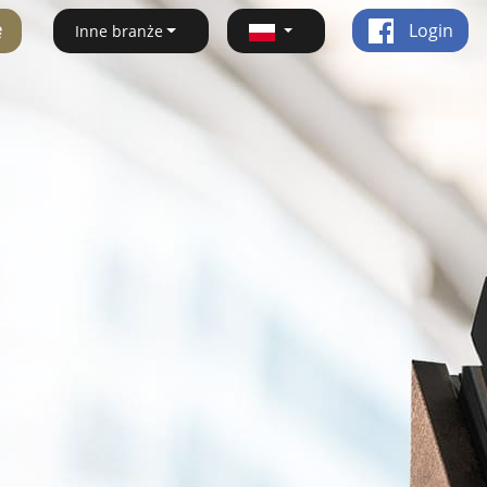
ę
Login
Inne branże