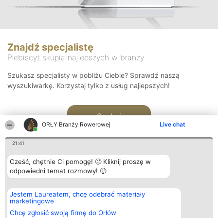
Znajdź specjalistę
Plebiscyt skupia najlepszych w branży
Szukasz specjalisty w pobliżu Ciebie? Sprawdź naszą
wyszukiwarkę. Korzystaj tylko z usług najlepszych!
Szukaj
ORŁY Branży Rowerowej
Live chat
21:41
Cześć, chętnie Ci pomogę! 🙂 Kliknij proszę w
odpowiedni temat rozmowy! 🙂
Organizator plebiscytu
Plebiscyt
Kontakt
Jestem Laureatem, chcę odebrać materiały
Bright Side Solutions sp. z o.
Laureaci
Kontakt
marketingowe
o. sp. k.
Lista
ul. Ruska 22
wszystkich
Chcę zgłosić swoją firmę do Orłów
Wrocław 50-079
Laureatów