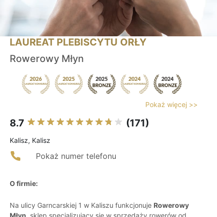
LAUREAT PLEBISCYTU ORŁY
Rowerowy Młyn
Pokaż więcej >>
8.7
(171)
Kalisz, Kalisz
Pokaż numer telefonu
O firmie:
Na ulicy Garncarskiej 1 w Kaliszu funkcjonuje
Rowerowy
Młyn
, sklep specjalizujący się w sprzedaży rowerów od