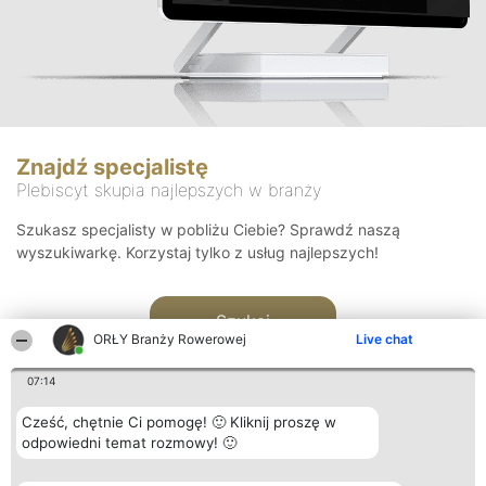
Znajdź specjalistę
Plebiscyt skupia najlepszych w branży
Szukasz specjalisty w pobliżu Ciebie? Sprawdź naszą
wyszukiwarkę. Korzystaj tylko z usług najlepszych!
Szukaj
ORŁY Branży Rowerowej
Live chat
07:14
Cześć, chętnie Ci pomogę! 🙂 Kliknij proszę w
odpowiedni temat rozmowy! 🙂
Organizator plebiscytu
Plebiscyt
Kontakt