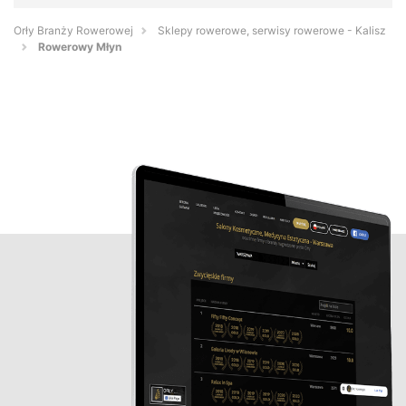
Orły Branży Rowerowej
Sklepy rowerowe, serwisy rowerowe - Kalisz
Rowerowy Młyn