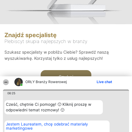
Znajdź specjalistę
Plebiscyt skupia najlepszych w branży
Szukasz specjalisty w pobliżu Ciebie? Sprawdź naszą
wyszukiwarkę. Korzystaj tylko z usług najlepszych!
Szukaj
ORŁY Branży Rowerowej
Live chat
06:25
Cześć, chętnie Ci pomogę! 🙂 Kliknij proszę w
odpowiedni temat rozmowy! 🙂
Organizator plebiscytu
Plebiscyt
Kontakt
Jestem Laureatem, chcę odebrać materiały
Bright Side Solutions sp. z o.
Laureaci
Kontakt
marketingowe
o. sp. k.
Lista