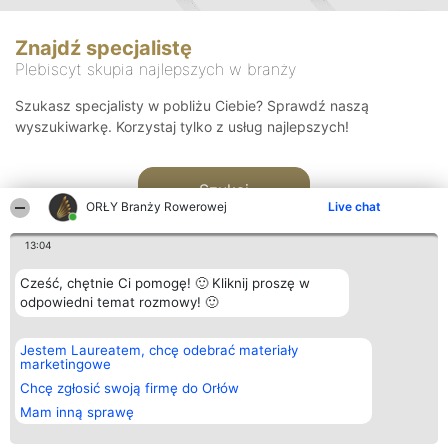
Znajdź specjalistę
Plebiscyt skupia najlepszych w branży
Szukasz specjalisty w pobliżu Ciebie? Sprawdź naszą
wyszukiwarkę. Korzystaj tylko z usług najlepszych!
Szukaj
ORŁY Branży Rowerowej
Live chat
13:04
Cześć, chętnie Ci pomogę! 🙂 Kliknij proszę w
odpowiedni temat rozmowy! 🙂
Organizator plebiscytu
Plebiscyt
Kontakt
Jestem Laureatem, chcę odebrać materiały
Bright Side Solutions sp. z o.
Laureaci
Kontakt
marketingowe
o. sp. k.
Lista
ul. Ruska 22
wszystkich
Chcę zgłosić swoją firmę do Orłów
Wrocław 50-079
Laureatów
Mam inną sprawę
KRS 0000749100 | Regon
Zasady
381313360 | NIP 8943132676
Regulamin
+48 508 492 400
Polityka