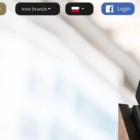
ę
Login
Inne branże