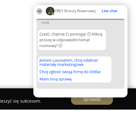
ORŁY Branży Rowerowej
Live chat
12:00
Cześć, chętnie Ci pomogę! 🙂 Kliknij
proszę w odpowiedni temat
rozmowy! 🙂
Jestem Laureatem, chcę odebrać
materiały marketingowe
Chcę zgłosić swoją firmę do Orłów
Mam inną sprawę
Sprawdź
ieszyć się sukcesem.