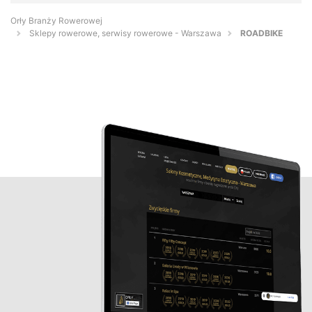
Orły Branży Rowerowej
Sklepy rowerowe, serwisy rowerowe - Warszawa
ROADBIKE