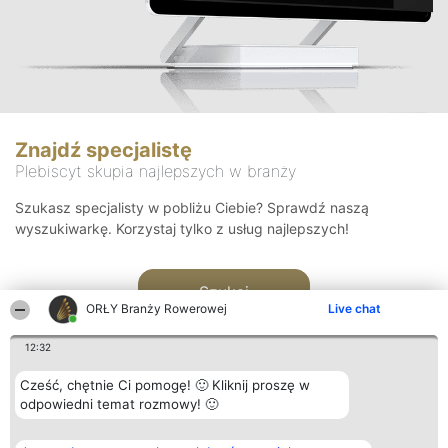
Znajdź specjalistę
Plebiscyt skupia najlepszych w branży
Szukasz specjalisty w pobliżu Ciebie? Sprawdź naszą
wyszukiwarkę. Korzystaj tylko z usług najlepszych!
Szukaj
ORŁY Branży Rowerowej
Live chat
12:32
Cześć, chętnie Ci pomogę! 🙂 Kliknij proszę w
odpowiedni temat rozmowy! 🙂
Organizator plebiscytu
Plebiscyt
Kontakt