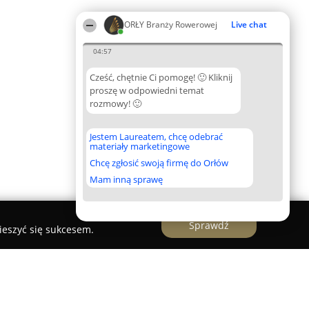
ORŁY Branży Rowerowej
Live chat
04:57
Cześć, chętnie Ci pomogę! 🙂 Kliknij
proszę w odpowiedni temat
rozmowy! 🙂
Jestem Laureatem, chcę odebrać
materiały marketingowe
Chcę zgłosić swoją firmę do Orłów
Mam inną sprawę
Sprawdź
ieszyć się sukcesem.