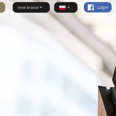
ę
Login
Inne branże