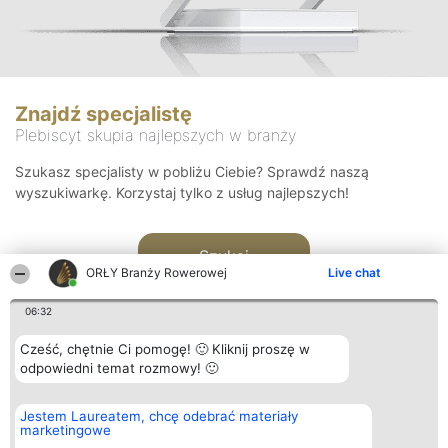
Znajdź specjalistę
Plebiscyt skupia najlepszych w branży
Szukasz specjalisty w pobliżu Ciebie? Sprawdź naszą
wyszukiwarkę. Korzystaj tylko z usług najlepszych!
Szukaj
ORŁY Branży Rowerowej
Live chat
06:32
Cześć, chętnie Ci pomogę! 🙂 Kliknij proszę w
odpowiedni temat rozmowy! 🙂
Organizator plebiscytu
Plebiscyt
Kontakt
Jestem Laureatem, chcę odebrać materiały
Bright Side Solutions sp. z o.
Laureaci
Kontakt
marketingowe
o. sp. k.
Lista
ul. Ruska 22
wszystkich