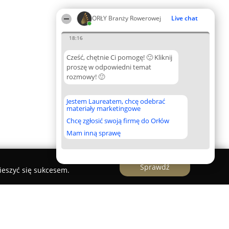
ORŁY Branży Rowerowej
Live chat
18:16
Cześć, chętnie Ci pomogę! 🙂 Kliknij
proszę w odpowiedni temat
rozmowy! 🙂
Jestem Laureatem, chcę odebrać
materiały marketingowe
Chcę zgłosić swoją firmę do Orłów
Mam inną sprawę
Sprawdź
ieszyć się sukcesem.