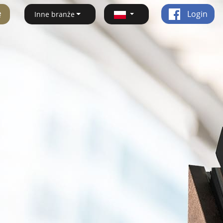
ę
Login
Inne branże