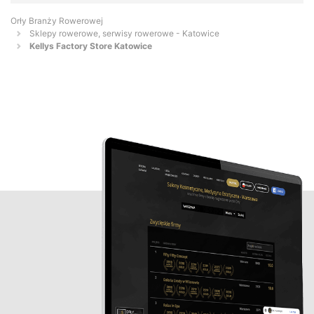
Orły Branży Rowerowej
Sklepy rowerowe, serwisy rowerowe - Katowice
Kellys Factory Store Katowice