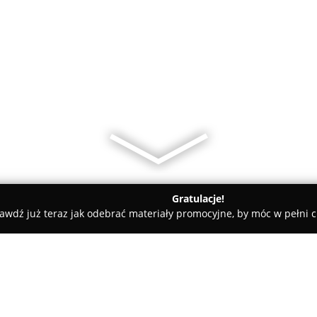
Gratulacje!
awdź już teraz jak odebrać materiały promocyjne, by móc w pełni c
sy rowerowe - Radom
PHU ZIGI "Zigi-Bike"