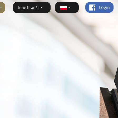
ę
Login
Inne branże