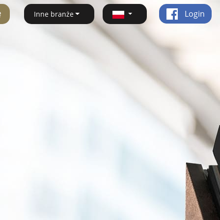
ę
Login
Inne branże