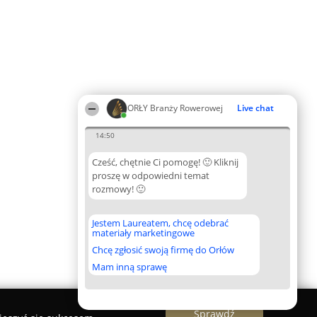
ORŁY Branży Rowerowej
Live chat
14:50
Cześć, chętnie Ci pomogę! 🙂 Kliknij
proszę w odpowiedni temat
rozmowy! 🙂
Jestem Laureatem, chcę odebrać
materiały marketingowe
Chcę zgłosić swoją firmę do Orłów
Mam inną sprawę
Sprawdź