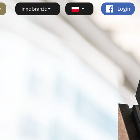
ę
Login
Inne branże