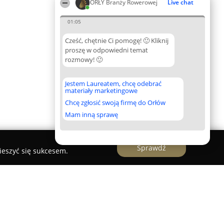
ORŁY Branży Rowerowej
Live chat
01:05
Cześć, chętnie Ci pomogę! 🙂 Kliknij
proszę w odpowiedni temat
rozmowy! 🙂
Jestem Laureatem, chcę odebrać
materiały marketingowe
Chcę zgłosić swoją firmę do Orłów
Mam inną sprawę
Sprawdź
ieszyć się sukcesem.