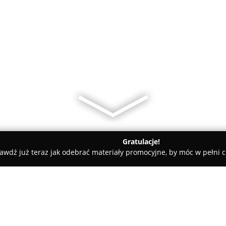
Gratulacje!
awdź już teraz jak odebrać materiały promocyjne, by móc w pełni c
y rowerowe - Piła
Tadex s.c. PHU