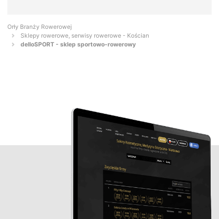
Orły Branży Rowerowej
Sklepy rowerowe, serwisy rowerowe - Kościan
delloSPORT - sklep sportowo-rowerowy