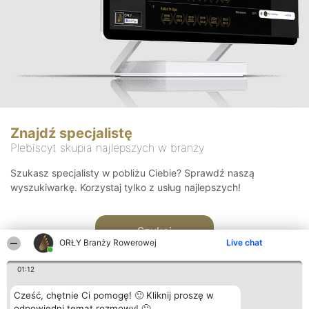
Znajdź specjalistę
Plebiscyt skupia najlepszych w branży
Szukasz specjalisty w pobliżu Ciebie? Sprawdź naszą
wyszukiwarkę. Korzystaj tylko z usług najlepszych!
Szukaj
ORŁY Branży Rowerowej
Live chat
01:12
Cześć, chętnie Ci pomogę! 🙂 Kliknij proszę w
odpowiedni temat rozmowy! 🙂