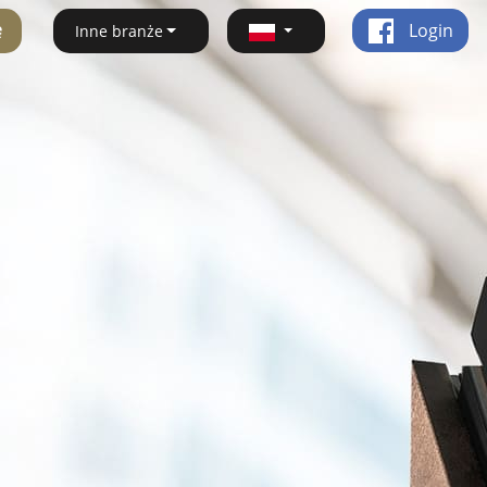
ę
Login
Inne branże