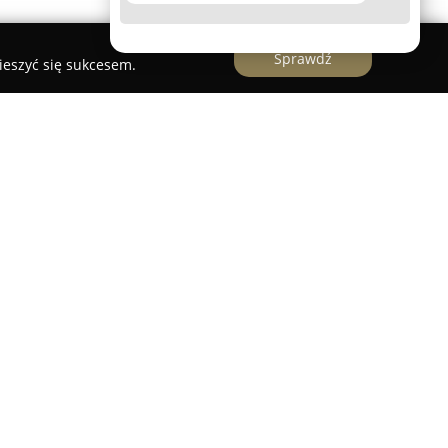
Sprawdź
ieszyć się sukcesem.
 branży rowerowej sklep z siedzibą w Rydułtowach
irma oferuje rozbudowany asortyment produktów i
atów rowerów, obejmujących sprzedaż,
żnego rodzaju rowerów. W placówce można
możliwość testowania sprzętu przed dokonaniem
 co umożliwia dopasowanie oferty do
tów.
 doświadczenie w zakresie serwisowania rowerów,