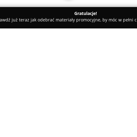
Gratulacje!
awdź już teraz jak odebrać materiały promocyjne, by móc w pełni c
sy rowerowe - Rydułtowy
Mikesz - Sklep Rowerowy
O firmie:
Mikesz
to specjalizujący się w
przy ulicy Ofiar Terroru 70. F
usług skierowanych do pasjon
serwisowanie oraz naprawę ró
Pokaż więcej >>
uzyskać fachową poradę oraz 
wyboru odpowiedniego modelu,
indywidualnych wymagań klien
Wyróżnikiem firmy jest bogate