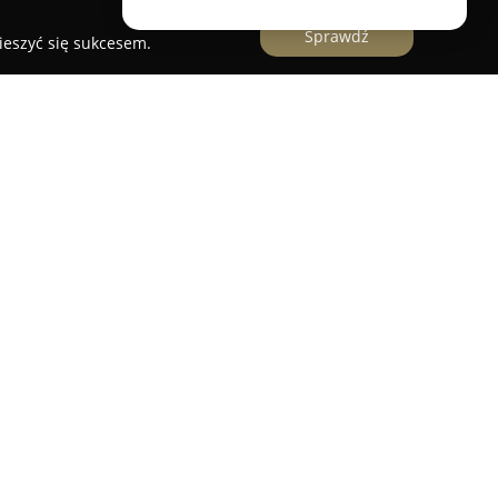
Sprawdź
ieszyć się sukcesem.
 serwis
bą w Bolesławcu przy ulicy Zwycięstwa 23 to
n branży rowerowej. Firma operuje w
ając szeroki zakres usług skierowanych do
oryzowanej obsłudze zawieszeń znanych marek,
hlins, a także na profesjonalnym serwisie
żonych w popularne systemy. Wieloletnie
inie kolarstwa przekłada się na wysoką jakość
ych rowery wszystkich producentów, zgodnie z