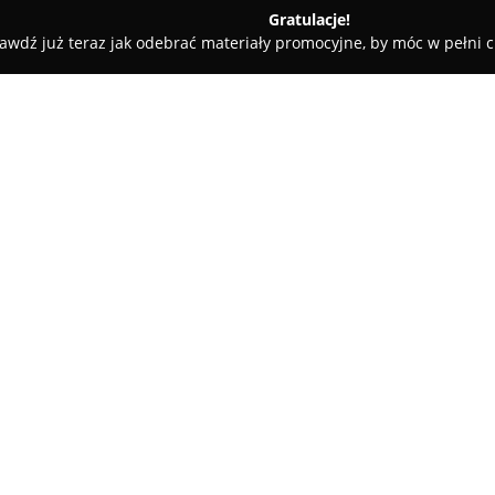
Gratulacje!
awdź już teraz jak odebrać materiały promocyjne, by móc w pełni c
y rowerowe - Bolesławiec
Chris bike suspension autoryzowany
y serwis
O firmie:
Chris Bike Suspension
z siedzi
autoryzowany serwis oraz salo
nowoczesnym obiekcie, zapewni
miłośników kolarstwa.
Pokaż więcej >>
Serwis koncentruje się na aut
takich jak Rock Shox, Fox czy Ö
rowerów elektrycznych wyposa
doświadczenie zespołu w dziedz
świadczonych usług, obejmując