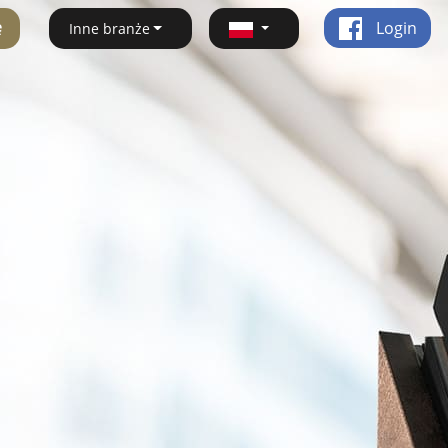
ę
Login
Inne branże