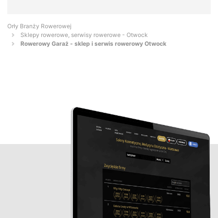
Orły Branży Rowerowej
Sklepy rowerowe, serwisy rowerowe - Otwock
Rowerowy Garaż - sklep i serwis rowerowy Otwock