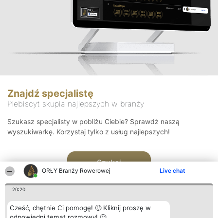
Znajdź specjalistę
Plebiscyt skupia najlepszych w branży
Szukasz specjalisty w pobliżu Ciebie? Sprawdź naszą
wyszukiwarkę. Korzystaj tylko z usług najlepszych!
Szukaj
ORŁY Branży Rowerowej
Live chat
20:20
Cześć, chętnie Ci pomogę! 🙂 Kliknij proszę w
odpowiedni temat rozmowy! 🙂