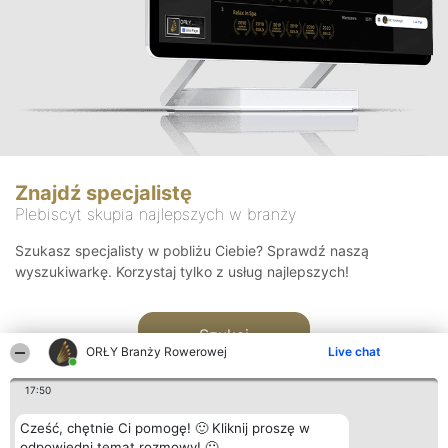
Znajdź specjalistę
Plebiscyt skupia najlepszych w branży
Szukasz specjalisty w pobliżu Ciebie? Sprawdź naszą
wyszukiwarkę. Korzystaj tylko z usług najlepszych!
Szukaj
ORŁY Branży Rowerowej
Live chat
17:50
Cześć, chętnie Ci pomogę! 🙂 Kliknij proszę w
odpowiedni temat rozmowy! 🙂