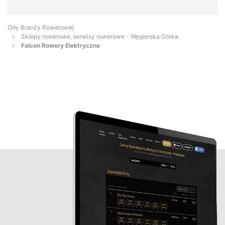
Orły Branży Rowerowej
Sklepy rowerowe, serwisy rowerowe - Węgierska Górka
Falcon Rowery Elektryczne