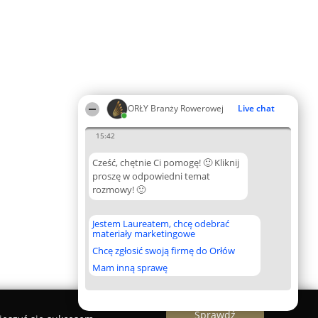
ORŁY Branży Rowerowej
Live chat
15:42
Cześć, chętnie Ci pomogę! 🙂 Kliknij
proszę w odpowiedni temat
rozmowy! 🙂
Jestem Laureatem, chcę odebrać
materiały marketingowe
Chcę zgłosić swoją firmę do Orłów
Mam inną sprawę
Sprawdź