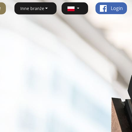
ę
Login
Inne branże