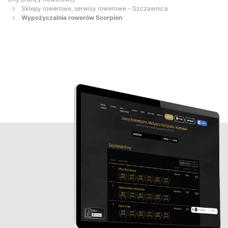
Sklepy rowerowe, serwisy rowerowe - Szczawnica
Wypożyczalnia rowerów Scorpion