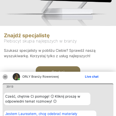
Znajdź specjalistę
Plebiscyt skupia najlepszych w branży
Szukasz specjalisty w pobliżu Ciebie? Sprawdź naszą
wyszukiwarkę. Korzystaj tylko z usług najlepszych!
Szukaj
ORŁY Branży Rowerowej
Live chat
20:13
Cześć, chętnie Ci pomogę! 🙂 Kliknij proszę w
odpowiedni temat rozmowy! 🙂
Organizator plebiscytu
Plebiscyt
Kontakt
Jestem Laureatem, chcę odebrać materiały
Bright Side Solutions sp. z o.
Laureaci
Kontakt