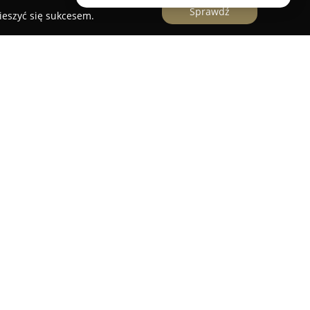
Sprawdź
ieszyć się sukcesem.
sklep funkcjonujący na rynku rowerowym w
ie klientów oraz ugruntowaną pozycję wśród
branży. Oferta sklepu obejmuje różnorodne
z akcesoriów oraz części, które spełniają
oczynających swoją przygodę z kolarstwem, jak i
yklistów.
nie tylko profesjonalnym podejściem do obsługi,
ztwem, pomagającym każdemu klientowi dobrać
 dopasowany do osobistych potrzeb. Serwis
aniem za kompleksową realizację napraw oraz