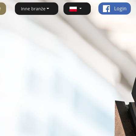
ę
Login
Inne branże