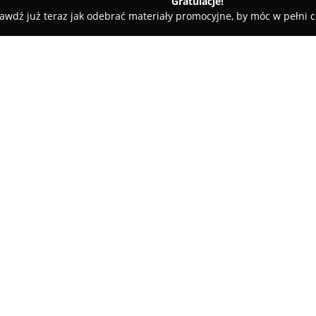
Gratulacje!
awdź już teraz jak odebrać materiały promocyjne, by móc w pełni c
y rowerowe - Cieszyn
TOTEM Cieszyn
O firmie:
TOTEM Cieszyn
to renomowany 
Cieszynie, który zdobył zaufan
lokalnych przedsiębiorstw tej 
rowery, a także szeroki wachlar
Pokaż więcej >>
oczekiwania zarówno osób rozp
tych bardziej doświadczonych c
Przedsiębiorstwo odznacza się 
lecz również fachowym dorad
najbardziej odpowiedni sprzęt
rowerowy Totem cieszy się uzn